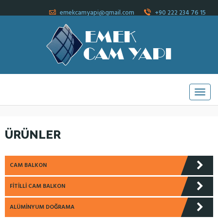
emekcamyapi@gmail.com
+90 222 234 76 15
ÜRÜNLER
CAM BALKON
FITILLI CAM BALKON
ALÜMINYUM DOĞRAMA