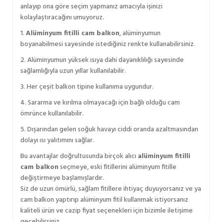
anlayıp ona göre seçim yapmanız amacıyla işinizi
kolaylaştıracağını umuyoruz.
1.
Alüminyum fitilli cam balkon
, alüminyumun
boyanabilmesi sayesinde istediğiniz renkte kullanabilirsiniz.
2. Alüminyumun yüksek ısıya dahi dayanıklılığı sayesinde
sağlamlığıyla uzun yıllar kullanılabilir.
3. Her çeşit balkon tipine kullanıma uygundur.
4. Sararma ve kırılma olmayacağı için bağlı olduğu cam
ömrünce kullanılabilir.
5. Dışarından gelen soğuk havayı ciddi oranda azaltmasından
dolayı ısı yalıtımını sağlar.
Bu avantajlar doğrultusunda birçok alıcı
alüminyum fitilli
cam balkon
seçmeye, eski fitillerini alüminyum fitille
değiştirmeye başlamışlardır.
Siz de uzun ömürlü, sağlam fitillere ihtiyaç duyuyorsanız ve ya
cam balkon yaptırıp alüminyum fitil kullanmak istiyorsanız
kaliteli ürün ve cazip fiyat seçenekleri için bizimle iletişime
geçebilirsiniz,