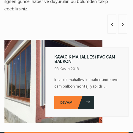
ilgili
en güncel haber ve duyuruları bu bölümden takip
edebilirsiniz.
KAVACIK MAHALLESI PVC CAM
BALKON
03 Kasım 2018
kavacık mahallesi kır bahcesinde pvc
cam balkon montajı yapıldı . . .
DEVAMI