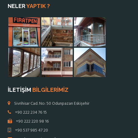
NELER
YAPTIK ?
İLETİŞİM
BİLGİLERİMİZ
Sivrihisar Cad. No: 50 Odunpazarı Eskişehir
+90 222 234 76 15
+90 222 220 98 16
+90 537 985 47 20