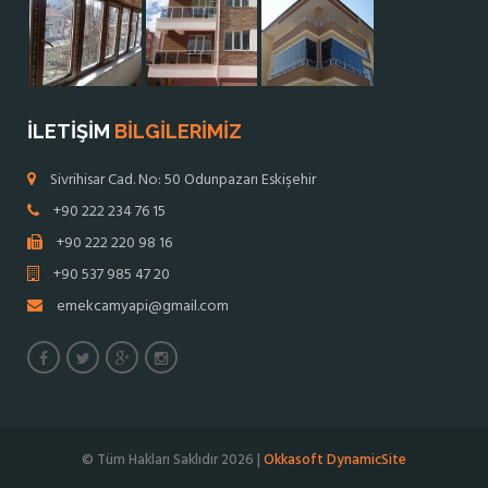
İLETİŞİM
BİLGİLERİMİZ
Sivrihisar Cad. No: 50 Odunpazarı Eskişehir
+90 222 234 76 15
+90 222 220 98 16
+90 537 985 47 20
emekcamyapi@gmail.com
© Tüm Hakları Saklıdır 2026 |
Okkasoft DynamicSite